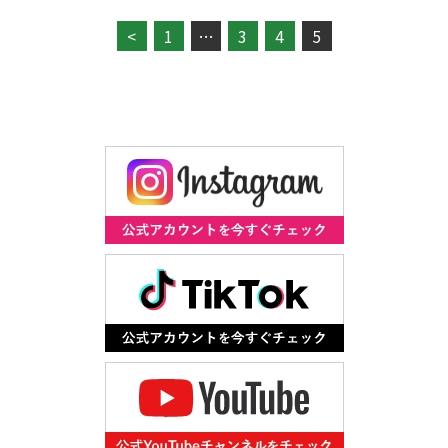
<
1
…
3
4
5