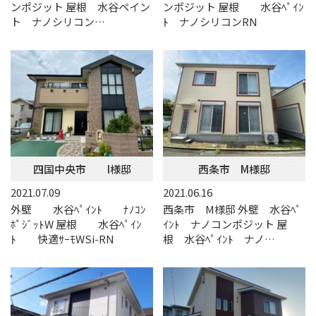
ンポジット 屋根 水谷ペイン
ンポジット 屋根 水谷ﾍﾟｲﾝ
ト ナノシリコン…
ﾄ ナノシリコンRN
四国中央市 I様邸
西条市 M様邸
2021.07.09
2021.06.16
外壁 水谷ﾍﾟｲﾝﾄ ﾅﾉｺﾝ
西条市 M様邸 外壁 水谷ﾍﾟ
ﾎﾟｼﾞｯﾄW 屋根 水谷ﾍﾟｲﾝ
ｲﾝﾄ ナノコンポジット 屋
ﾄ 快適ｻｰﾓWSi-RN
根 水谷ﾍﾟｲﾝﾄ ナノ…