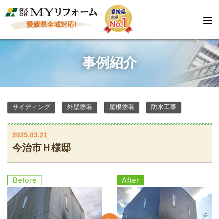
愛媛県全域対応!
事例紹介
サイディング
外壁塗装
屋根塗装
防水工事
2025.03.21
今治市Ｈ様邸